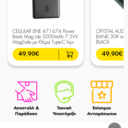
CELLULAR LINE 471674 Power
CRYSTAL AUDI
Bank Mag Lite 5000mAh 7.5W
BANK 30K mAh
MagSafe με Θύρα Type-C Γκρι
BLACK
49,90€
49,90€
Αποστολή &
Τεχνική
Επίσημος
Παράδοση
Υποστήριξη
Αντιπρόσωπος