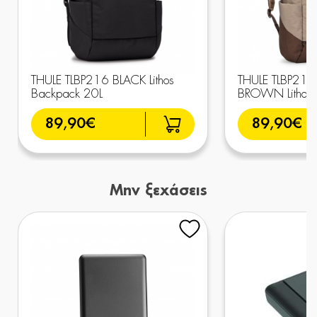
THULE TLBP216 BLACK Lithos
THULE TLBP21
Backpack 20L
BROWN Lithos 
89,90€
89,90€
Μην ξεχάσεις