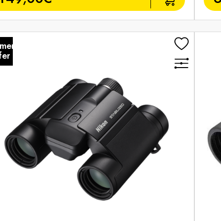
mer
fer