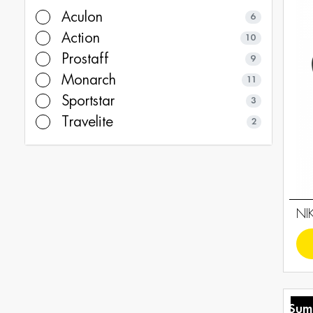
Aculon
6
Action
10
Prostaff
9
Monarch
11
Sportstar
3
Travelite
2
NI
Sum