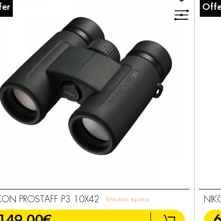
fer
Offe
KON PROSTAFF P3 10X42
NIK
Τελευταία τεμάχια
149,00€