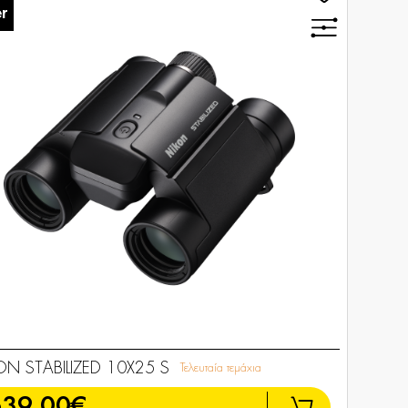
r
ON STABILIZED 10X25 S
Τελευταία τεμάχια
639,00€