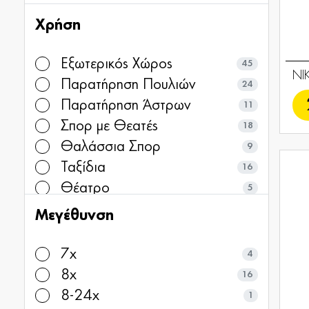
Χρήση
Εξωτερικός Χώρος
45
NI
Παρατήρηση Πουλιών
24
Παρατήρηση Άστρων
11
Σπορ με Θεατές
18
Θαλάσσια Σπορ
9
Ταξίδια
16
Θέατρο
5
Μεγέθυνση
7x
4
8x
16
8-24x
1