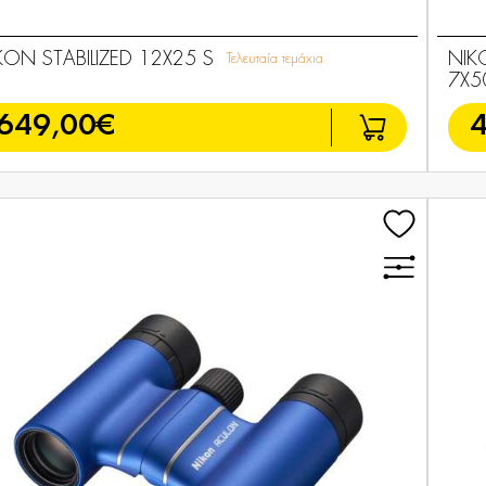
KON STABILIZED 12X25 S
NIK
Τελευταία τεμάχια
7X5
649,00€