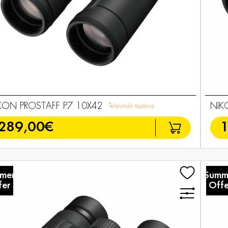
KON PROSTAFF P7 10X42
NIK
Τελευταία τεμάχια
289,00€
mer
Summ
fer
Offe