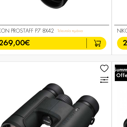
KON PROSTAFF P7 8X42
NIK
Τελευταία τεμάχια
269,00€
Summ
Offe