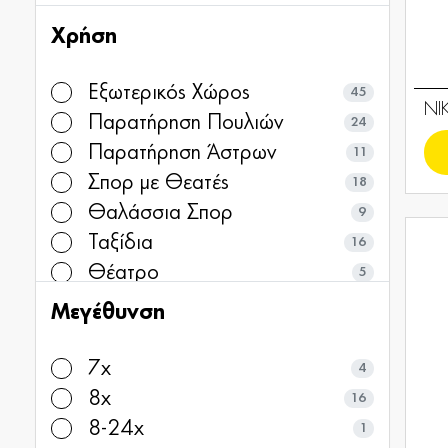
Χρήση
Εξωτερικός Χώρος
45
NI
Παρατήρηση Πουλιών
24
Παρατήρηση Άστρων
11
Σπορ με Θεατές
18
Θαλάσσια Σπορ
9
Ταξίδια
16
Θέατρο
5
Μεγέθυνση
7x
4
8x
16
8-24x
1