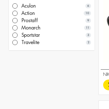
Aculon
6
Action
10
Prostaff
9
Monarch
11
Sportstar
3
Travelite
2
NI