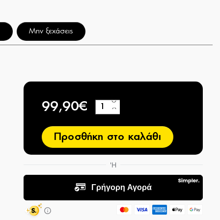
η
Μην ξεχάσεις
99,90€
+
−
Προσθήκη στο καλάθι