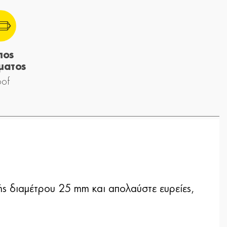
πος
ματος
oof
ής διαμέτρου 25 mm και απολαύστε ευρείες,