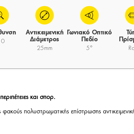
θυνση
Αντικειμενική
Γωνιακό Οπτικό
Τύ
Διάμετρος
Πεδίο
Πρίσ
10
25mm
5°
R
περιπέτειες και σπορ.
 φακούς πολυστρωματικής επίστρωσης αντικειμενικ