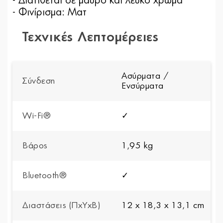
- Διατίθεται σε μαύρο και λευκό χρώμα
- Φινίρισμα: Ματ
Τεχνικές Λεπτομέρειες
Ασύρματα /
Σύνδεση
Ενσύρματα
Wi-Fi®
✓
Βάρος
1,95 kg
Bluetooth®
✓
Διαστάσεις (ΠxYxΒ)
12 x 18,3 x 13,1 cm