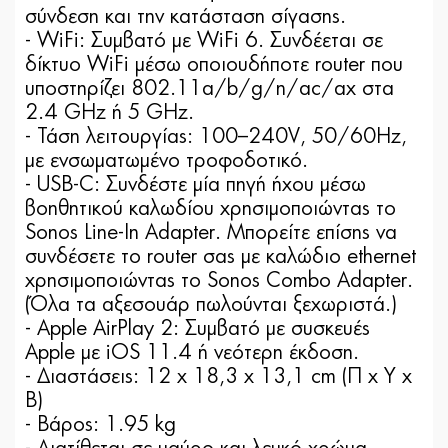
σύνδεση και την κατάσταση σίγασης.
- WiFi: Συμβατό με WiFi 6. Συνδέεται σε
δίκτυο WiFi μέσω οποιουδήποτε router που
υποστηρίζει 802.11a/b/g/n/ac/ax στα
2.4 GHz ή 5 GHz.
- Τάση λειτουργίας: 100–240V, 50/60Hz,
με ενσωματωμένο τροφοδοτικό.
- USB-C: Συνδέστε μία πηγή ήχου μέσω
βοηθητικού καλωδίου χρησιμοποιώντας το
Sonos Line-In Adapter. Μπορείτε επίσης να
συνδέσετε το router σας με καλώδιο ethernet
χρησιμοποιώντας το Sonos Combo Adapter.
(Όλα τα αξεσουάρ πωλούνται ξεχωριστά.)
- Apple AirPlay 2: Συμβατό με συσκευές
Apple με iOS 11.4 ή νεότερη έκδοση.
- Διαστάσεις: 12 x 18,3 x 13,1 cm (Π x Υ x
B)
- Bάρος: 1.95 kg