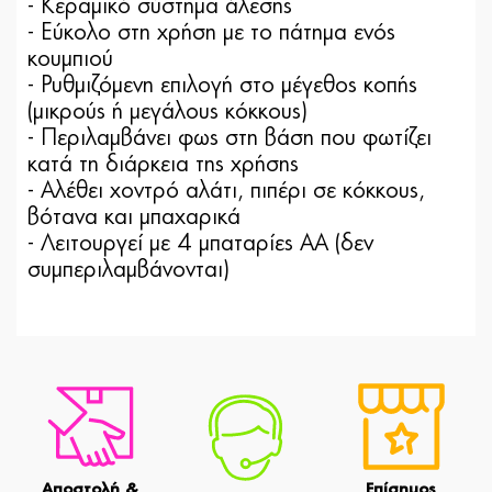
- Κεραµικό σύστηµα άλεσης
- Εύκολο στη χρήση µε το πάτηµα ενός
κουµπιού
- Ρυθµιζόµενη επιλογή στο µέγεθος κοπής
(µικρούς ή µεγάλους κόκκους)
- Περιλαµβάνει φως στη βάση που φωτίζει
κατά τη διάρκεια της χρήσης
- Αλέθει χοντρό αλάτι, πιπέρι σε κόκκους,
βότανα και µπαχαρικά
- Λειτουργεί µε 4 µπαταρίες ΑΑ (δεν
συµπεριλαµβάνονται)
Αποστολή &
Επίσημος