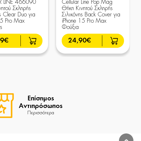
R LINE 466090
Cellular Line Pop Mag
νητού Σκληρής
Θήκη Κινητού Σκληρής
ς Clear Duo για
Σιλικόνης Back Cover για
15 Pro Max
iPhone 15 Pro Max
ς
Φούξια
99€
24,90€
Επίσημος
Αντιπρόσωπος
Περισσότερα