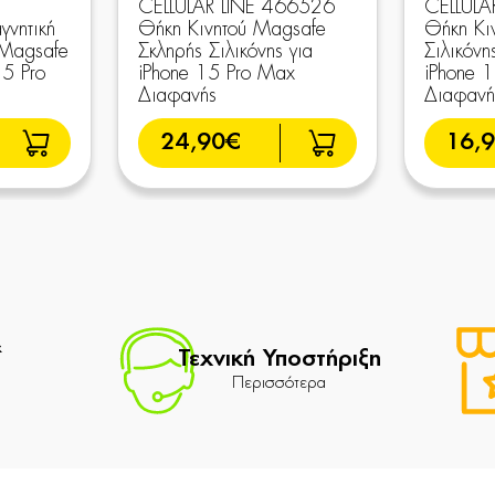
CELLULAR LINE 466526
CELLULA
γνητική
Θήκη Κινητού Magsafe
Θήκη Κι
 Magsafe
Σκληρής Σιλικόνης για
Σιλικόνη
15 Pro
iPhone 15 Pro Max
iPhone 
Διαφανής
Διαφανή
24,90€
16,
&
Τεχνική Υποστήριξη
Περισσότερα