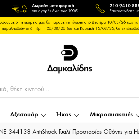
Δωρεάν μεταφορικά
210 9410 88
για αγορές άνω των 100€
Επικοινωνήστε μα
ρώσουμε ότι η εταιρεία μας θα παραμείνει κλειστή από Δευτέρα 10/08/26 έως 
θα παραληφθούν από Πέμπτη 06/08/26 έως και Κυριακή 16/08/26, θα εκτελεσθ
Αξεσουάρ
Ήχος
Μικροσυσκευές
INE 344138 AntiShock Γυαλί Προστασίας Οθόνης για 