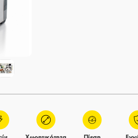
χύς
Χωρητικότητα
Πίεση
Εγγ