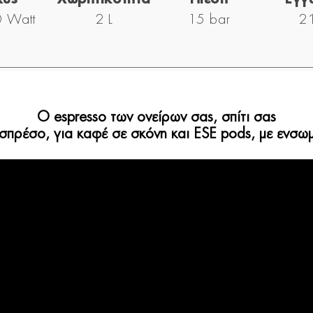
 Watt
2 L
15 bar
2 
Ο espresso των ονείρων σας, σπίτι σας
σπρέσο, για καφέ σε σκόνη και ESE pods, με ενσ