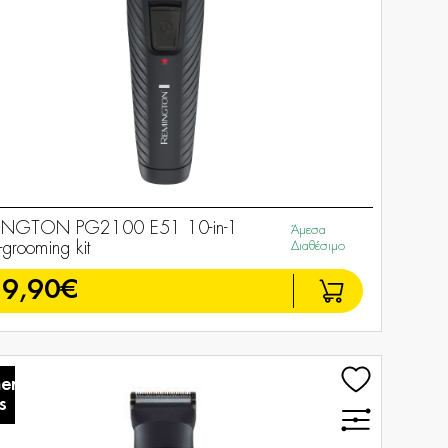
INGTON PG2100 E51 10-in-1
Άμεσα
-grooming kit
Διαθέσιμο
39,90€
er
s