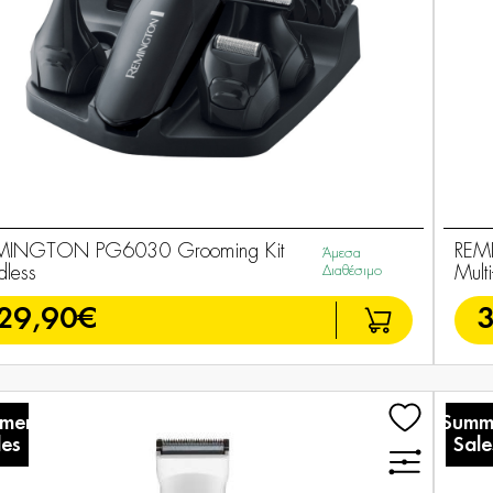
MINGTON PG6030 Grooming Kit
REM
Άμεσα
dless
Διαθέσιμο
Multi
29,90€
mer
Summ
les
Sale