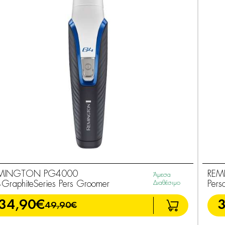
MINGTON PG4000
REM
Άμεσα
GraphiteSeries Pers Groomer
Διαθέσιμο
Pers
34,90€
49,90€