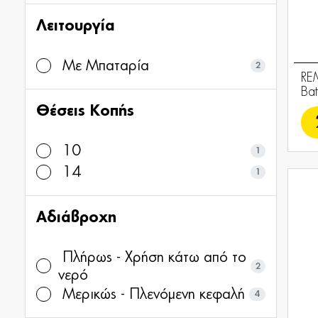
Λειτουργία
Με Μπαταρία
2
RE
Bat
Θέσεις Κοπής
10
1
14
1
Αδιάβροχη
Πλήρως - Χρήση κάτω από το
2
νερό
Μερικώς - Πλενόμενη κεφαλή
4