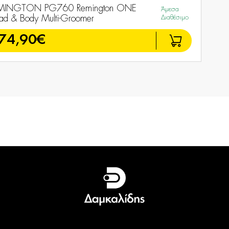
MINGTON PG760 Remington ONE
Άμεσα
ad & Body Multi-Groomer
Διαθέσιμο
74,90€