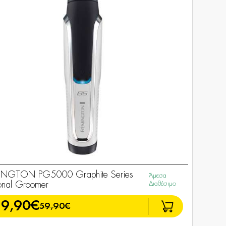
INGTON PG5000 Graphite Series
Άμεσα
onal Groomer
Διαθέσιμο
39,90€
59,90€