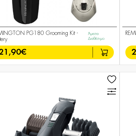
MINGTON PG180 Grooming Kit -
REM
Άμεσα
tery
Διαθέσιμο
21,90€
2