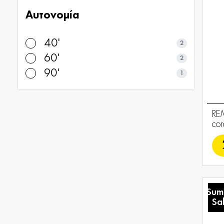
Αυτονομία
40'
2
60'
2
90'
1
RE
cor
Sum
Sa