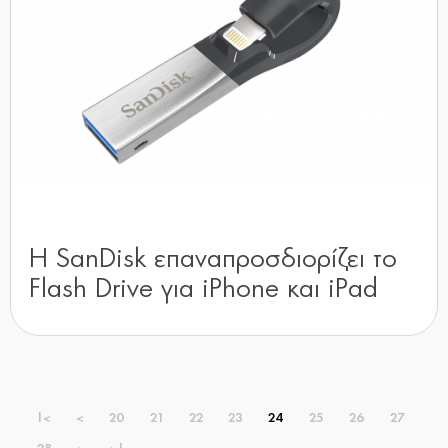
Η SanDisk επαναπροσδιορίζει το
Flash Drive για iPhone και iPad
|<
<
20
21
22
23
24
25
26
27