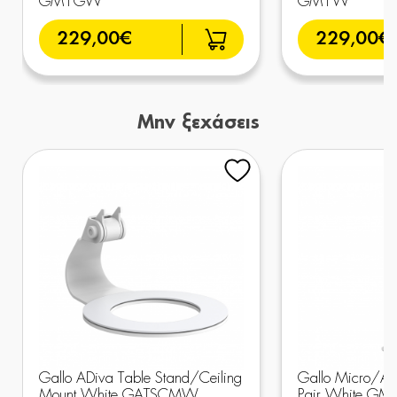
GM1GW
GM1W
229,00€
229,00€
Μην ξεχάσεις
Gallo ADiva Table Stand/Ceiling
Gallo Micro/ADi
Mount White GATSCMW
Pair White G