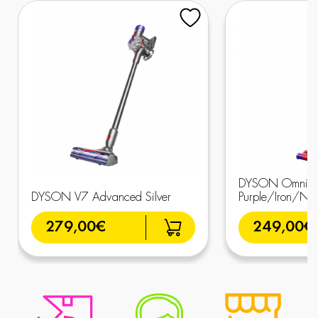
DYSON Omni-Gl
DYSON V7 Advanced Silver
Purple/Iron/Nic
279,00€
249,00€