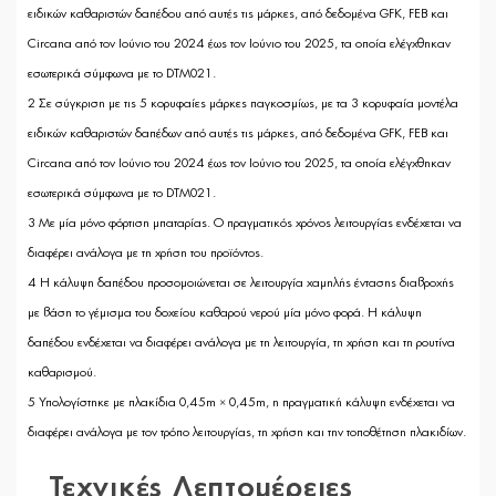
ειδικών καθαριστών δαπέδου από αυτές τις μάρκες, από δεδομένα GFK, FEB και
Circana από τον Ιούνιο του 2024 έως τον Ιούνιο του 2025, τα οποία ελέγχθηκαν
εσωτερικά σύμφωνα με το DTM021.
2 Σε σύγκριση με τις 5 κορυφαίες μάρκες παγκοσμίως, με τα 3 κορυφαία μοντέλα
ειδικών καθαριστών δαπέδων από αυτές τις μάρκες, από δεδομένα GFK, FEB και
Circana από τον Ιούνιο του 2024 έως τον Ιούνιο του 2025, τα οποία ελέγχθηκαν
εσωτερικά σύμφωνα με το DTM021.
3 Με μία μόνο φόρτιση μπαταρίας. Ο πραγματικός χρόνος λειτουργίας ενδέχεται να
διαφέρει ανάλογα με τη χρήση του προϊόντος.
4 Η κάλυψη δαπέδου προσομοιώνεται σε λειτουργία χαμηλής έντασης διαβροχής
με βάση το γέμισμα του δοχείου καθαρού νερού μία μόνο φορά. Η κάλυψη
δαπέδου ενδέχεται να διαφέρει ανάλογα με τη λειτουργία, τη χρήση και τη ρουτίνα
καθαρισμού.
5 Υπολογίστηκε με πλακίδια 0,45m × 0,45m, η πραγματική κάλυψη ενδέχεται να
διαφέρει ανάλογα με τον τρόπο λειτουργίας, τη χρήση και την τοποθέτηση πλακιδίων.
Τεχνικές Λεπτομέρειες