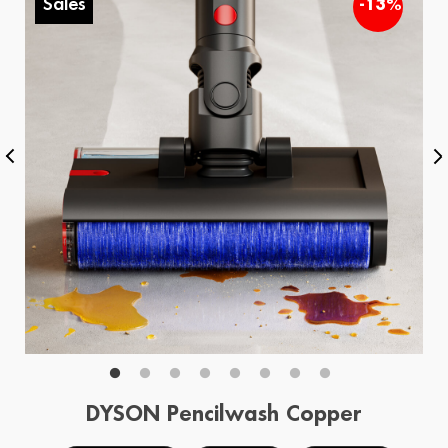
Sales
%
-13%
DYSON Pencilwash Copper