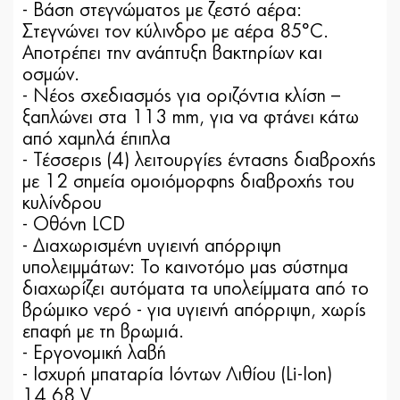
- Βάση στεγνώματος με ζεστό αέρα:
Στεγνώνει τον κύλινδρο με αέρα 85°C.
Αποτρέπει την ανάπτυξη βακτηρίων και
οσμών.
- Νέος σχεδιασμός για οριζόντια κλίση –
ξαπλώνει στα 113 mm, για να φτάνει κάτω
από χαμηλά έπιπλα
- Τέσσερις (4) λειτουργίες έντασης διαβροχής
με 12 σημεία ομοιόμορφης διαβροχής του
κυλίνδρου
- Οθόνη LCD
- Διαχωρισμένη υγιεινή απόρριψη
υπολειμμάτων: Το καινοτόμο μας σύστημα
διαχωρίζει αυτόματα τα υπολείμματα από το
βρώμικο νερό - για υγιεινή απόρριψη, χωρίς
επαφή με τη βρωμιά.
- Εργονομική λαβή
- Ισχυρή μπαταρία Ιόντων Λιθίου (Li-Ion)
14,68 V