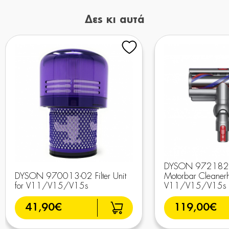
Δες κι αυτά
DYSON 972182-0
DYSON 970013-02 Filter Unit
Motorbar Cleanerh
for V11/V15/V15s
V11/V15/V15s
41,90€
119,00€