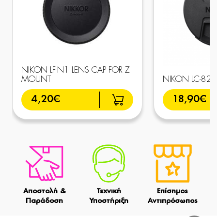
NIKON LF-N1 LENS CAP FOR Z
MOUNT
NIKON LC-82B
4,20€
18,90€
Αποστολή &
Τεχνική
Επίσημος
Παράδοση
Υποστήριξη
Αντιπρόσωπος