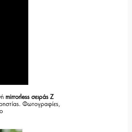
νή
mirrorless σειράς Z
χρηστίας. Φωτογραφίες,
ρο