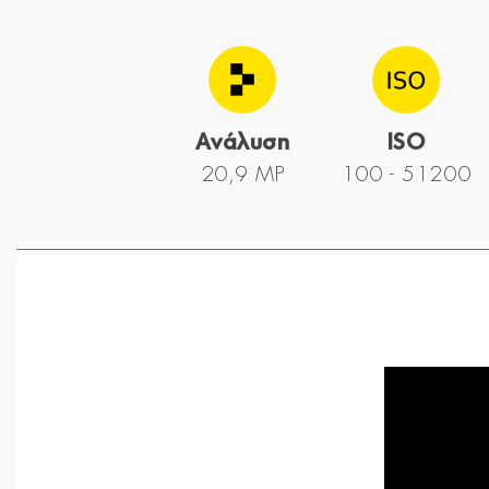
Ανάλυση
ISO
20,9 MP
100 - 51200