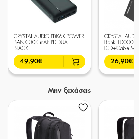
CRYSTAL AUDIO PBK6K POWER
CRYSTAL AUDIO
BANK 30K mAh PD DUAL
Bank 10000 mA
BLACK
LCD+Cable Μα
49,90€
26,90€
Μην ξεχάσεις