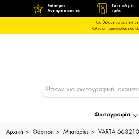
Επίσημες
Σχετικά με
Αντιπροσωπείες
εμάς
Θα θέλαμε να σας ενημε
Όλες οι παραγγελίες που 
Φωτογραφία
Αρχική
Φόρτιση
Μπαταρίες
VARTA 66321014