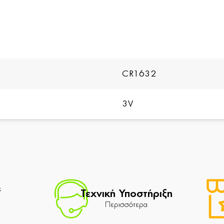
CR1632
3V
&
Τεχνική Υποστήριξη
Περισσότερα