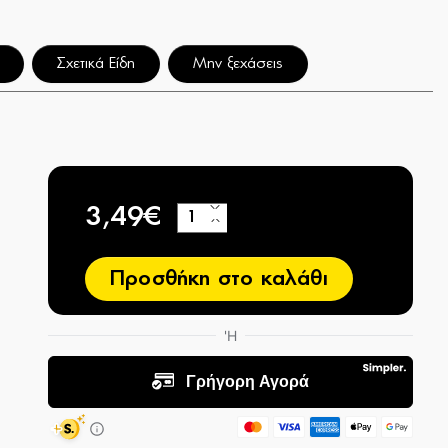
Σχετικά Είδη
Μην ξεχάσεις
3,49€
+
−
Προσθήκη στο καλάθι