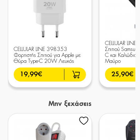
CELLULAR LINE 
CELLULAR LINE 398353
Σπιτιού Samsun
Φορτιστής Σπιτιού για Apple με
C και Καλώδιο
Θύρα Type-C 20W Λευκός
Μαύρο
19,99€
25,90€
Μην ξεχάσεις