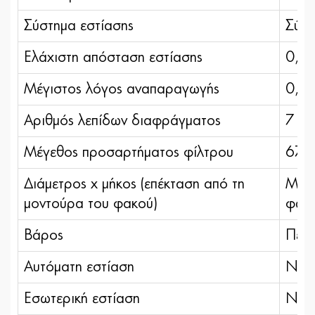
Σύστημα εστίασης
Σύστ
Ελάχιστη απόσταση εστίασης
0,19
Μέγιστος λόγος αναπαραγωγής
0,21
Αριθμός λεπίδων διαφράγματος
7 (σ
Μέγεθος προσαρτήματος φίλτρου
67 m
Διάμετρος x μήκος (επέκταση από τη
Μέγι
μοντούρα του φακού)
φωτο
Βάρος
Περ
Αυτόματη εστίαση
Ναι
Εσωτερική εστίαση
Ναι