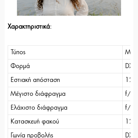
Χαρακτηριστικά
:
Τύπος
Μοντ
Φορμά
DX
Εστιακή απόσταση
12-
Μέγιστο διάφραγμα
f/3,
Ελάχιστο διάφραγμα
f/16
Κατασκευή φακού
12 σ
Γωνία προβολής
DX f