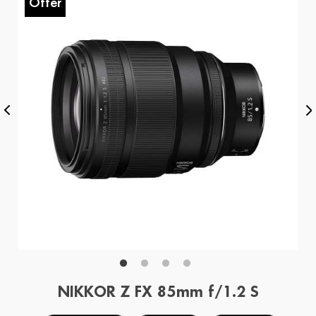
Offer
O
NIKKOR Z FX 85mm f/1.2 S