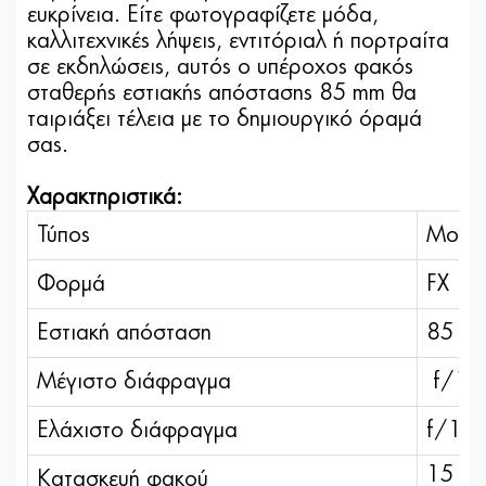
ευκρίνεια. Είτε φωτογραφίζετε μόδα,
καλλιτεχνικές λήψεις, εντιτόριαλ ή πορτραίτα
σε εκδηλώσεις, αυτός ο υπέροχος φακός
σταθερής εστιακής απόστασης 85 mm θα
ταιριάξει τέλεια με το δημιουργικό όραμά
σας.
Χαρακτηριστικά:
Τύπος
Μοντο
Φορμά
FX
Εστιακή απόσταση
85 m
Μέγιστο διάφραγμα
f/1,
Ελάχιστο διάφραγμα
f/16
15 στ
Κατασκευή φακού