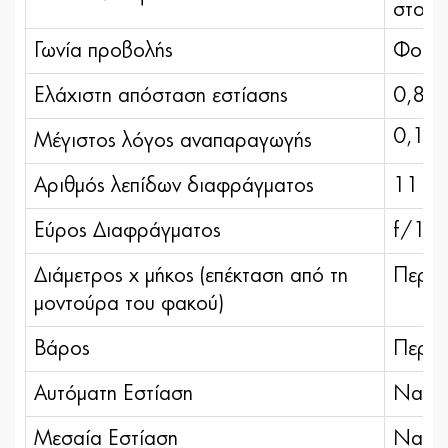
στοιχ
Γωνία προβολής
Φορμά
Ελάχιστη απόσταση εστίασης
0,85 
0,11x
Μέγιστος λόγος αναπαραγωγής
Αριθμός λεπίδων διαφράγματος
11 (σ
Εύρος Διαφράγματος
f/1,2
Διάμετρος x μήκος (επέκταση από τη
Περίπ
μοντούρα του φακού)
Βάρος
Περίπ
Αυτόματη Εστίαση
Ναι
Μεσαία Εστίαση
Ναι