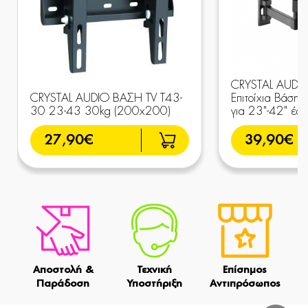
CRYSTAL AUDI
CRYSTAL AUDIO ΒΑΣΗ TV T43-
Επιτοίχια Βάση 
30 23-43 30kg (200x200)
για 23"-42" έω
27,90€
39,90€
Αποστολή &
Τεχνική
Επίσημος
Παράδοση
Υποστήριξη
Αντιπρόσωπος