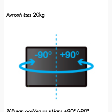
Αντοχή έως 20kg
Ρύθμιση οριζόντιας κλίσης +90°/-90°