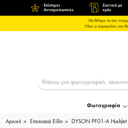
Επίσημες
Σχετικά με
Αντιπροσωπείες
εμάς
Θα θέλαμε να σας ενημε
Όλες οι παραγγελίες που 
Φωτογραφία
Αρχική
Εποχιακά Είδη
DYSON PF01-A HushJet M