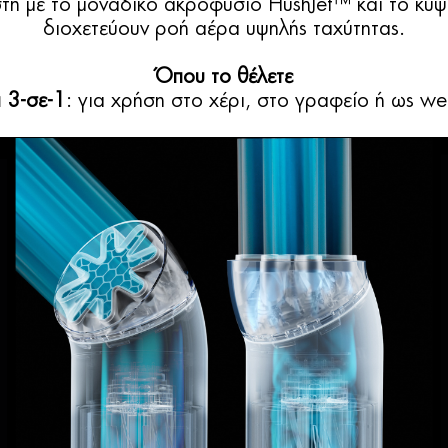
στη με το μοναδικό ακροφύσιο HushJet™ και το κυ
διοχετεύουν ροή αέρα υψηλής ταχύτητας.
Όπου το θέλετε
 3-σε-1
: για χρήση στο χέρι, στο γραφείο ή ως we