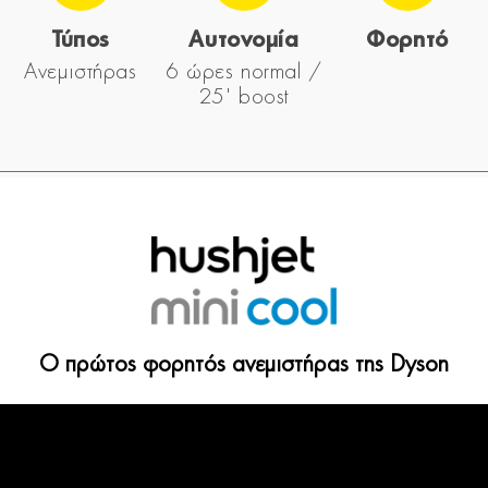
Τύπος
Αυτονομία
Φορητό
Ανεμιστήρας
6 ώρες normal /
25' boost
Ο πρώτος φορητός ανεμιστήρας της Dyson