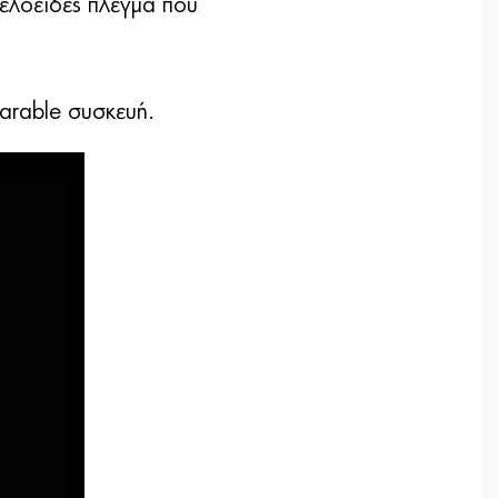
ψελοειδές πλέγμα που
arable συσκευή.