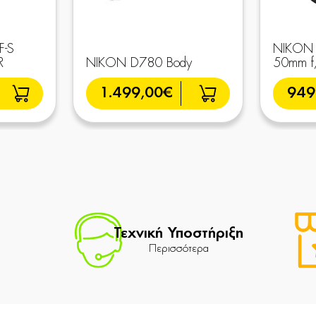
F-S
NIKON 
R
NIKON D780 Body
50mm f/
1.499,00€
949
Τεχνική Υποστήριξη
Περισσότερα