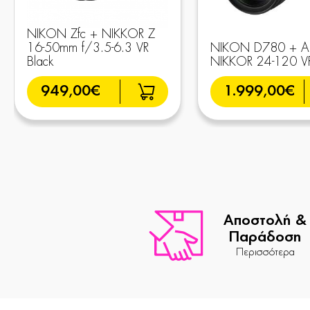
NIKON Zfc + NIKKOR Z
16-50mm f/3.5-6.3 VR
NIKON D780 + A
Black
NIKKOR 24-120 V
949,00€
1.999,00€
Αποστολή &
Παράδοση
Περισσότερα