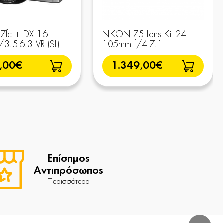
Zfc + DX 16-
NIKON Z5 Lens Kit 24-
3.5-6.3 VR (SL)
105mm f/4-7.1
,00€
1.349,00€
Επίσημος
Αντιπρόσωπος
Περισσότερα