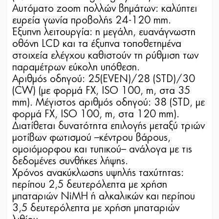
Αυτόματο zoom πολλών βημάτων: καλύπτει
ευρεία γωνία προβολής 24-120 mm.
Έξυπνη λειτουργία: η μεγάλη, ευανάγνωστη
οθόνη LCD και τα έξυπνα τοποθετημένα
στοιχεία ελέγχου καθιστούν τη ρύθμιση των
παραμέτρων εύκολη υπόθεση.
Αριθμός οδηγού: 25(EVEN)/28 (STD)/30
(CW) (με φορμά FX, ISO 100, m, στα 35
mm). Μέγιστος αριθμός οδηγού: 38 (STD, με
φορμά FX, ISO 100, m, στα 120 mm).
Διατίθεται δυνατότητα επιλογής μεταξύ τριών
μοτίβων φωτισμού –κέντρου βάρους,
ομοιόμορφου και τυπικού– ανάλογα με τις
δεδομένες συνθήκες λήψης.
Χρόνος ανακύκλωσης υψηλής ταχύτητας:
περίπου 2,5 δευτερόλεπτα με χρήση
μπαταριών NiMH ή αλκαλικών και περίπου
3,5 δευτερόλεπτα με χρήση μπαταριών