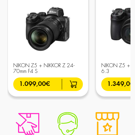
NIKON Z5 + NIKKOR Z 24-
NIKON Z5 + 2
70mm F4 S
6.3
1.099,00€
1.349,00