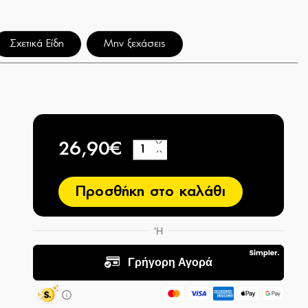
Σχετικά Είδη
Μην ξεχάσεις
26,90€
+
−
Προσθήκη στο καλάθι