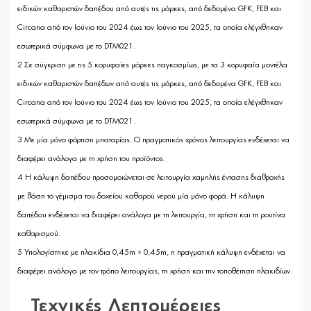
ειδικών καθαριστών δαπέδου από αυτές τις μάρκες, από δεδομένα GFK, FEB και
Circana από τον Ιούνιο του 2024 έως τον Ιούνιο του 2025, τα οποία ελέγχθηκαν
εσωτερικά σύμφωνα με το DTM021.
2 Σε σύγκριση με τις 5 κορυφαίες μάρκες παγκοσμίως, με τα 3 κορυφαία μοντέλα
ειδικών καθαριστών δαπέδων από αυτές τις μάρκες, από δεδομένα GFK, FEB και
Circana από τον Ιούνιο του 2024 έως τον Ιούνιο του 2025, τα οποία ελέγχθηκαν
εσωτερικά σύμφωνα με το DTM021.
3 Με μία μόνο φόρτιση μπαταρίας. Ο πραγματικός χρόνος λειτουργίας ενδέχεται να
διαφέρει ανάλογα με τη χρήση του προϊόντος.
4 Η κάλυψη δαπέδου προσομοιώνεται σε λειτουργία χαμηλής έντασης διαβροχής
με βάση το γέμισμα του δοχείου καθαρού νερού μία μόνο φορά. Η κάλυψη
δαπέδου ενδέχεται να διαφέρει ανάλογα με τη λειτουργία, τη χρήση και τη ρουτίνα
καθαρισμού.
5 Υπολογίστηκε με πλακίδια 0,45m × 0,45m, η πραγματική κάλυψη ενδέχεται να
διαφέρει ανάλογα με τον τρόπο λειτουργίας, τη χρήση και την τοποθέτηση πλακιδίων.
Τεχνικές Λεπτομέρειες