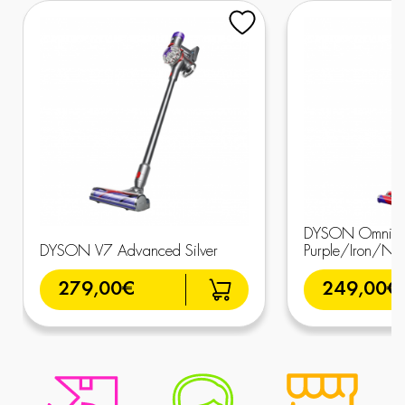
DYSON Omni-Gl
DYSON V7 Advanced Silver
Purple/Iron/Nic
279,00€
249,00€