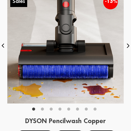
Sales
%
-13%
DYSON Pencilwash Copper