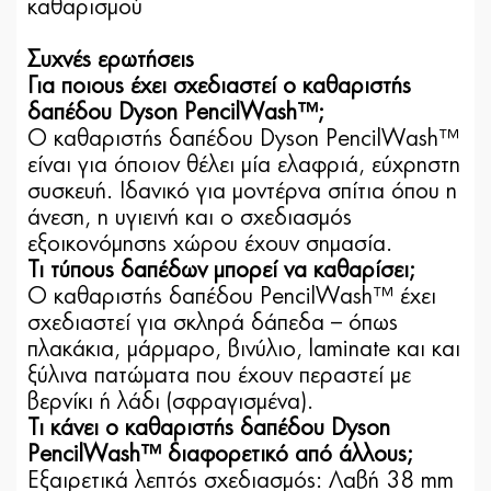
καθαρισμού
Συχνές ερωτήσεις
Για ποιους έχει σχεδιαστεί ο καθαριστής
δαπέδου Dyson PencilWash™;
Ο καθαριστής δαπέδου Dyson PencilWash™
είναι για όποιον θέλει μία ελαφριά, εύχρηστη
συσκευή. Ιδανικό για μοντέρνα σπίτια όπου η
άνεση, η υγιεινή και ο σχεδιασμός
εξοικονόμησης χώρου έχουν σημασία.
Τι τύπους δαπέδων μπορεί να καθαρίσει;
Ο καθαριστής δαπέδου PencilWash™ έχει
σχεδιαστεί για σκληρά δάπεδα – όπως
πλακάκια, μάρμαρο, βινύλιο, laminate και και
ξύλινα πατώματα που έχουν περαστεί με
βερνίκι ή λάδι (σφραγισμένα).
Τι κάνει ο καθαριστής δαπέδου Dyson
PencilWash™ διαφορετικό από άλλους;
Εξαιρετικά λεπτός σχεδιασμός: Λαβή 38 mm