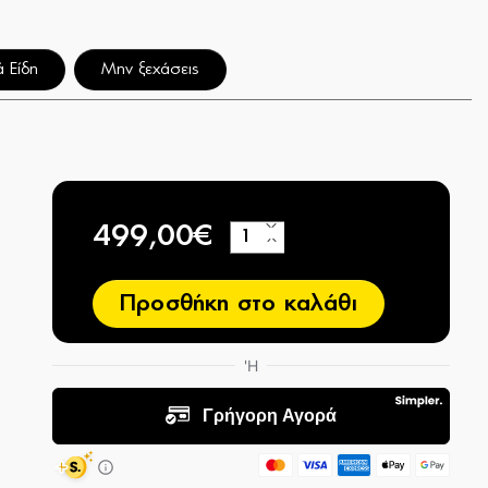
ά Είδη
Μην ξεχάσεις
499,00€
+
−
Προσθήκη στο καλάθι