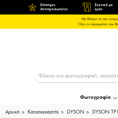
Επίσημες
Σχετικά με
Αντιπροσωπείες
εμάς
Θα θέλαμε να σας ενημε
Όλες οι παραγγελίες που 
Φωτογραφία
Αρχική
Κατασκευαστής
DYSON
DYSON TP10