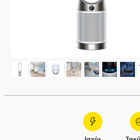
Ισχύς
Ταχύ