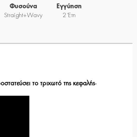
Φυσούνα
Εγγύηση
Straight+Wavy
2 Έτη
οστατεύσει το τριχωτό της κεφαλής
*