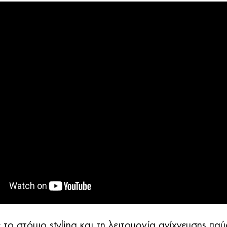
 το στόμιο styling και τη λειτουργία ανίχνευσης παύ