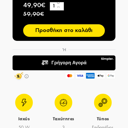
49,90€
+
−
59,90€
Προσθήκη στο καλάθι
Ισχύς
Ταχύτητες
Τύπος
50 W
3
Επιδαπέδιος