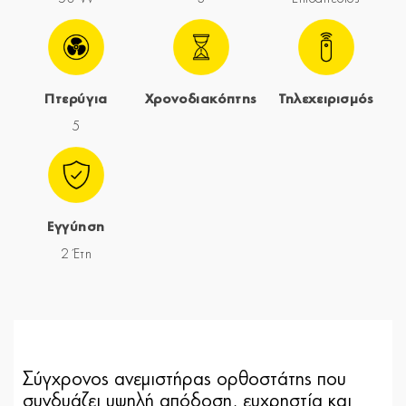
Πτερύγια
Χρονοδιακόπτης
Τηλεχειρισμός
5
Εγγύηση
2 Έτη
Σύγχρονος
ανεμιστήρας ορθοστάτης
που
συνδυάζει υψηλή απόδοση, ευχρηστία και