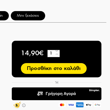
δη
Μην ξεχάσεις
14,90€
+
−
Προσθήκη στο καλάθι