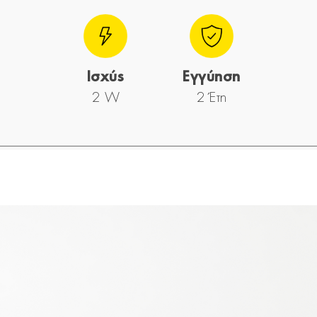
Ισχύς
Εγγύηση
2 W
2 Έτη