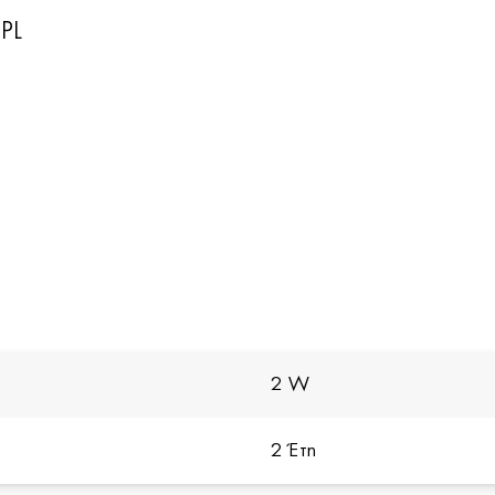
 PL
2 W
2 Έτη