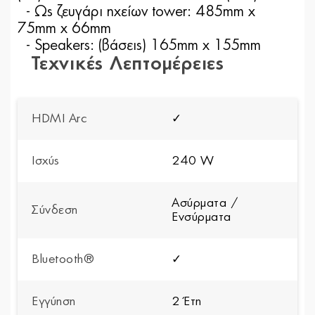
- Ως ζευγάρι ηχείων tower: 485mm x
75mm x 66mm
- Speakers: (βάσεις) 165mm x 155mm
Τεχνικές Λεπτομέρειες
HDMI Arc
✓
Ισχύς
240 W
Ασύρματα /
Σύνδεση
Ενσύρματα
Bluetooth®
✓
Εγγύηση
2 Έτη