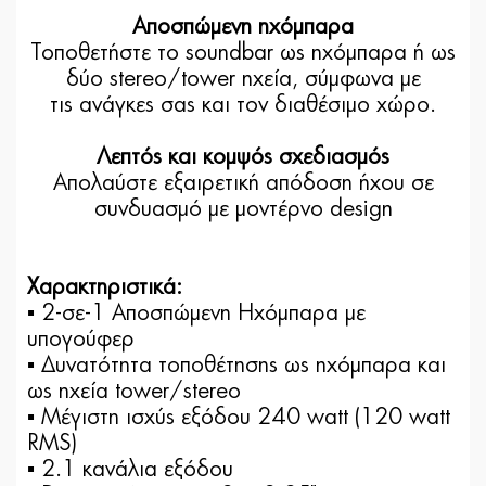
Αποσπώμενη ηχόμπαρα
Τοποθετήστε το soundbar ως ηχόμπαρα ή ως
δύο stereo/tower ηχεία, σύμφωνα με
τις ανάγκες σας και τον διαθέσιμο χώρο.
Λεπτός και κομψός σχεδιασμός
Απολαύστε εξαιρετική απόδοση ήχου σε
συνδυασμό με μοντέρνο design
Χαρακτηριστικά:
▪ 2-σε-1 Αποσπώμενη Ηχόμπαρα με
υπογούφερ
▪ Δυνατότητα τοποθέτησης ως ηχόμπαρα και
ως ηχεία tower/stereo
▪ Μέγιστη ισχύς εξόδου 240 watt (120 watt
RMS)
▪ 2.1 κανάλια εξόδου