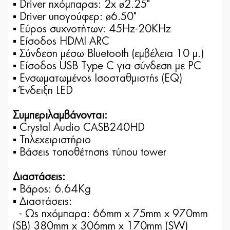
▪ Driver ηχόμπαρας: 2x ø2.25"
▪ Driver υπογούφερ: ø6.50"
▪ Εύρος συχνοτήτων: 45Hz-20KHz
▪ Είσοδος ΗDMI ARC
▪ Σύνδεση μέσω Bluetooth (εμβέλεια 10 μ.)
▪ Είσοδος USB Type C για σύνδεση με PC
▪ Ενσωματωμένος Ισοσταθμιστής (EQ)
▪ Ένδειξη LED
Συμπεριλαμβάνονται:
▪ Crystal Audio CASB240HD
▪ Τηλεχειριστήριο
▪ Βάσεις τοποθέτησης τύπου tower
Διαστάσεις:
▪ Βάρος: 6.64Kg
▪ Διαστάσεις:
- Ως ηχόμπαρα: 66mm x 75mm x 970mm
(SB) 380mm x 306mm x 170mm (SW)