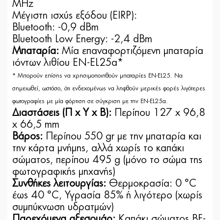
MHz
Μέγιστη ισχύς εξόδου (EIRP):
Bluetooth: -0,9 dBm
Bluetooth Low Energy: -2,4 dBm
Μπαταρία:
Μία επαναφορτιζόμενη μπαταρία
ιόντων λιθίου EN-EL25a*
* Μπορούν επίσης να χρησιμοποιηθούν μπαταρίες EN-EL25. Να
σημειωθεί, ωστόσο, ότι ενδεχομένως να ληφθούν μερικές φορές λιγότερες
φωτογραφίες με μία φόρτιση σε σύγκριση με την EN-EL25a.
Διαστάσεις (Π x Y x Β):
Περίπου 127 x 96,8
x 66,5 mm
Βάρος:
Περίπου 550 gr με την μπαταρία και
την κάρτα μνήμης, αλλά χωρίς το καπάκι
σώματος, περίπου 495 g (μόνο το σώμα της
φωτογραφικής μηχανής)
Συνθήκες λειτουργίας:
Θερμοκρασία: 0 °C
έως 40 °C, Υγρασία 85% ή λιγότερο (χωρίς
συμπύκνωση υδρατμών)
Παρεχόμενα αξεσουάρ:
Καπάκι σώματος BF-