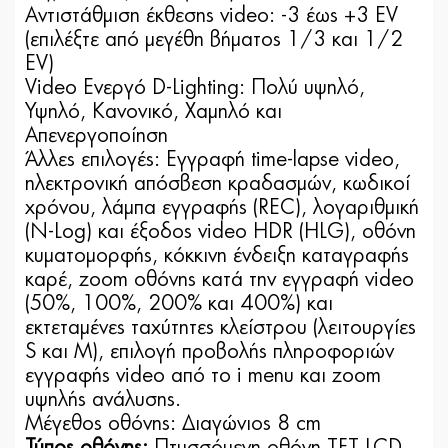
Αντιστάθμιση έκθεσης video: -3 έως +3 EV
(επιλέξτε από μεγέθη βήματος 1/3 και 1/2
EV)
Video Ενεργό D-Lighting: Πολύ υψηλό,
Υψηλό, Κανονικό, Χαμηλό και
Απενεργοποίηση
Άλλες επιλογές: Εγγραφή time-lapse video,
ηλεκτρονική απόσβεση κραδασμών, κωδικοί
χρόνου, λάμπα εγγραφής (REC), λογαριθμική
(Ν-Log) και έξοδος video HDR (HLG), οθόνη
κυματομορφής, κόκκινη ένδειξη καταγραφής
καρέ, zoom οθόνης κατά την εγγραφή video
(50%, 100%, 200% και 400%) και
εκτεταμένες ταχύτητες κλείστρου (λειτουργίες
S και M), επιλογή προβολής πληροφοριών
εγγραφής video από το i menu και zoom
υψηλής ανάλυσης.
Μέγεθος οθόνης: Διαγώνιος 8 cm
Τύπος οθόνης:
Πτυσσόμενη οθόνη TFT LCD