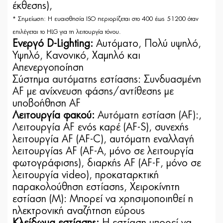
έκθεσης),
* Σημείωση: Η ευαισθησία ISO περιορίζεται στο 400 έως 51200 όταν
επιλέγεται το HLG για τη λειτουργία τόνου.
Ενεργό D-Lighting:
Αυτόματο, Πολύ υψηλό,
Υψηλό, Κανονικό, Χαμηλό και
Απενεργοποίηση
Σύστημα αυτόματης εστίασης: Συνδυασμένη
AF με ανίχνευση φάσης/αντίθεσης με
υποβοήθηση AF
Λειτουργία φακού:
Αυτόματη εστίαση (AF):,
Λειτουργία AF ενός καρέ (AF-S), συνεχής
λειτουργία AF (AF-C), αυτόματη εναλλαγή
λειτουργίας AF (AF-A, μόνο σε λειτουργία
φωτογράφισης), διαρκής AF (AF-F, μόνο σε
λειτουργία video), προκαταρκτική
παρακολούθηση εστίασης, Χειροκίνητη
εστίαση (M): Μπορεί να χρησιμοποιηθεί η
ηλεκτρονική αναζήτηση εύρους
Κλείδωμα εστίασης:
Η εστίαση μπορεί να