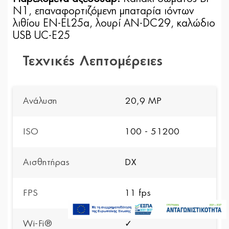
N1, επαναφορτιζόμενη μπαταρία ιόντων
λιθίου EN-EL25a, λουρί AN-DC29, καλώδιο
USB UC-E25
Τεχνικές Λεπτομέρειες
Ανάλυση
20,9 MP
ISO
100 - 51200
Αισθητήρας
DX
FPS
11 fps
1.249,00€
Άμεσα Διαθέσιμο
Προσθήκη στο καλάθι
Wi-Fi®
✓