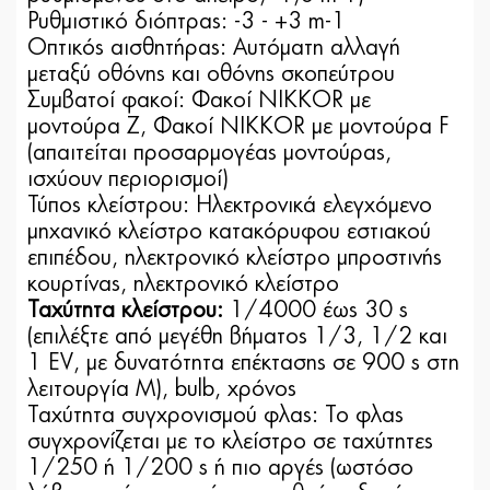
Ρυθμιστικό διόπτρας: -3 - +3 m-1
Οπτικός αισθητήρας: Αυτόματη αλλαγή
μεταξύ οθόνης και οθόνης σκοπεύτρου
Συμβατοί φακοί: Φακοί NIKKOR με
μοντούρα Z, Φακοί NIKKOR με μοντούρα F
(απαιτείται προσαρμογέας μοντούρας,
ισχύουν περιορισμοί)
Τύπος κλείστρου: Ηλεκτρονικά ελεγχόμενο
μηχανικό κλείστρο κατακόρυφου εστιακού
επιπέδου, ηλεκτρονικό κλείστρο μπροστινής
κουρτίνας, ηλεκτρονικό κλείστρο
Ταχύτητα κλείστρου:
1/4000 έως 30 s
(επιλέξτε από μεγέθη βήματος 1/3, 1/2 και
1 EV, με δυνατότητα επέκτασης σε 900 s στη
λειτουργία M), bulb, χρόνος
Ταχύτητα συγχρονισμού φλας: Το φλας
συγχρονίζεται με το κλείστρο σε ταχύτητες
1/250 ή 1/200 s ή πιο αργές (ωστόσο