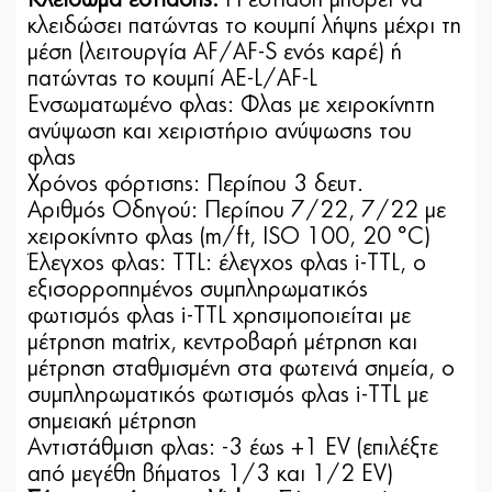
κλειδώσει πατώντας το κουμπί λήψης μέχρι τη
μέση (λειτουργία AF/AF-S ενός καρέ) ή
πατώντας το κουμπί AE-L/AF-L
Ενσωματωμένο φλας: Φλας με χειροκίνητη
ανύψωση και χειριστήριο ανύψωσης του
φλας
Χρόνος φόρτισης: Περίπου 3 δευτ.
Αριθμός Οδηγού: Περίπου 7/22, 7/22 με
χειροκίνητο φλας (m/ft, ISO 100, 20 °C)
Έλεγχος φλας: TTL: έλεγχος φλας i-TTL, ο
εξισορροπημένος συμπληρωματικός
φωτισμός φλας i-TTL χρησιμοποιείται με
μέτρηση matrix, κεντροβαρή μέτρηση και
μέτρηση σταθμισμένη στα φωτεινά σημεία, ο
συμπληρωματικός φωτισμός φλας i-TTL με
σημειακή μέτρηση
Αντιστάθμιση φλας: -3 έως +1 EV (επιλέξτε
από μεγέθη βήματος 1/3 και 1/2 EV)