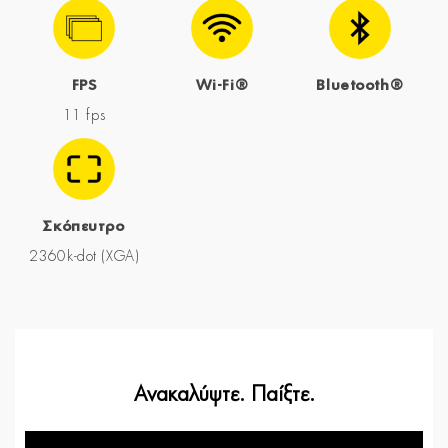
FPS
Wi-Fi®
Bluetooth®
11 fps
Σκόπευτρο
2360k-dot (XGA)
Ανακαλύψτε. Παίξτε.