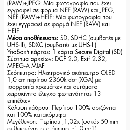
(RAW)+JPEG: Μία φωτογραφία που έχει
εγγραφεί σε φορμά NEF (RAW) και JPEG,
NEF (RAW)+HEIF: Μία φωτογραφία που
έχει εγγραφεί σε φορμά NEF (RAW) και
HEIF
Μέσα αποθήκευσης:
SD, SDHC (συμβατές με
UHS-II), SDXC (συμβατές με UHS-II)
Υποδοχή κάρτας: 1 κάρτα Secure Digital (SD)
Σύστημα αρχείων: DCF 2.0, Exif 2.32,
MPEG‑A MIAF
Σκόπευτρο: Hλεκτρονικό σκόπευτρο OLED
1,0 cm περίπου 2360k-dot (XGA) με
ισορροπία χρωμάτων και αυτόματο
χειροκίνητο έλεγχο φωτεινότητας 13
επιπέδων
Κάλυψη κάδρου: Περίπου 100% οριζόντια
και 100% κατακόρυφα
Μεγέθυνση: Περίπου ,1,02x (φακός 50 mm
ρυθμισμένος στο άπειρο, -1,0 m-1)