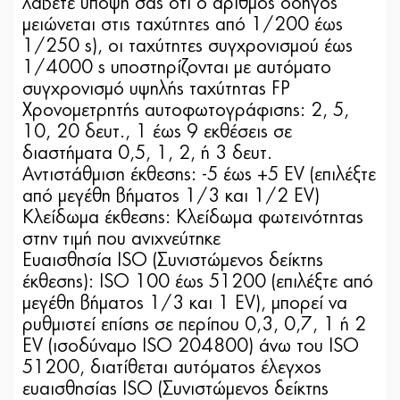
λάβετε υπόψη σας ότι ο αριθμός οδηγός
μειώνεται στις ταχύτητες από 1/200 έως
1/250 s), οι ταχύτητες συγχρονισμού έως
1/4000 s υποστηρίζονται με αυτόματο
συγχρονισμό υψηλής ταχύτητας FP
Χρονομετρητής αυτοφωτογράφισης: 2, 5,
10, 20 δευτ., 1 έως 9 εκθέσεις σε
διαστήματα 0,5, 1, 2, ή 3 δευτ.
Αντιστάθμιση έκθεσης: -5 έως +5 EV (επιλέξτε
από μεγέθη βήματος 1/3 και 1/2 EV)
Κλείδωμα έκθεσης: Κλείδωμα φωτεινότητας
στην τιμή που ανιχνεύτηκε
Ευαισθησία ISO (Συνιστώμενος δείκτης
έκθεσης): ISO 100 έως 51200 (επιλέξτε από
μεγέθη βήματος 1/3 και 1 EV), μπορεί να
ρυθμιστεί επίσης σε περίπου 0,3, 0,7, 1 ή 2
EV (ισοδύναμο ISO 204800) άνω του ISO
51200, διατίθεται αυτόματος έλεγχος
ευαισθησίας ISO (Συνιστώμενος δείκτης