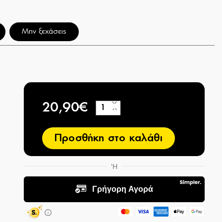
Μην ξεχάσεις
20,90€
+
−
Προσθήκη στο καλάθι