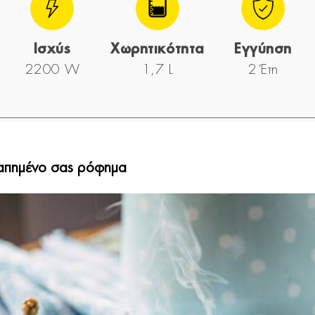
Ισχύς
Χωρητικότητα
Εγγύηση
2200 W
1,7 L
2 Έτη
αγαπημένο σας ρόφημα