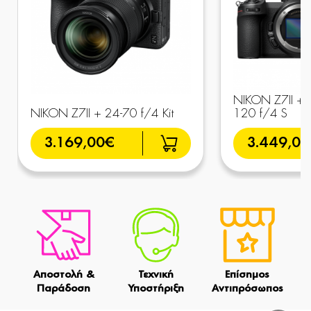
NIKON Z7II + 
NIKON Z7II + 24-70 f/4 Kit
120 f/4 S
3.169,00€
3.449,0
Αποστολή &
Τεχνική
Επίσημος
Παράδοση
Υποστήριξη
Αντιπρόσωπος