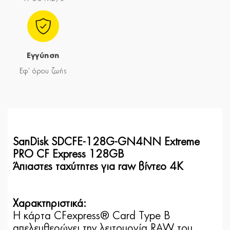
Εγγύηση
Εφ' όρου ζωής
SanDisk SDCFE-128G-GN4NN Extreme
PRO CF Express 128GB
Άπιαστες ταχύτητες για raw βίντεο 4K
Χαρακτηριστικά:
Η κάρτα CFexpress® Card Type B
απελευθερώνει την λειτουργία RAW του