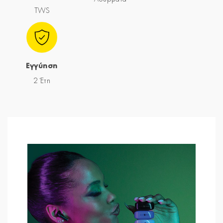
TWS
Εγγύηση
2 Έτη