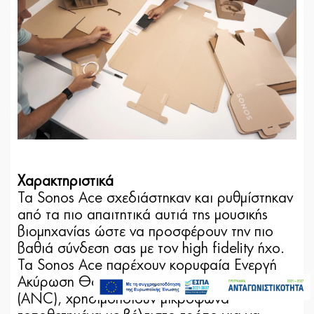
Χαρακτηριστικά
Τα Sonos Ace σχεδιάστηκαν και ρυθμίστηκαν
από τα πιο απαιτητικά αυτιά της μουσικής
βιομηχανίας ώστε να προσφέρουν την πιο
βαθιά σύνδεση σας με τον high fidelity ήχο.
Τα Sonos Ace παρέχουν κορυφαία Ενεργή
449,00€
Ακύρωση Θορύβου/Active Noise Cancelling
Άμεσα Διαθέσιμο
Προσθήκη στο καλάθι
(ANC), χρησιμοποιούν μικρόφωνα