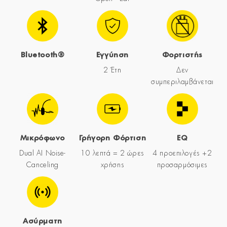
Bluetooth®
Εγγύηση
Φορτιστής
2 Έτη
Δεν
συμπεριλαμβάνεται
Μικρόφωνο
Γρήγορη Φόρτιση
EQ
Dual AI Noise-
10 λεπτά = 2 ώρες
4 προεπιλογές +2
Canceling
χρήσης
προσαρμόσιμες
Ασύρματη