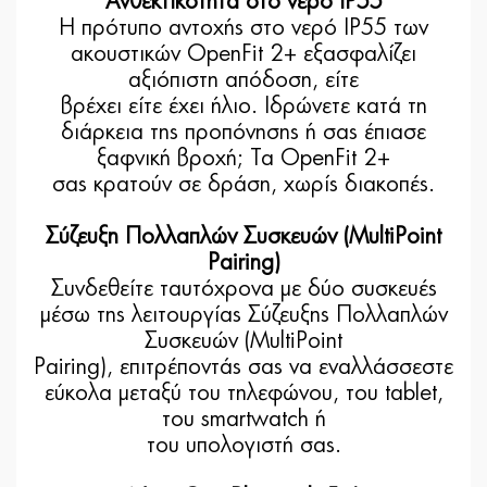
Ανθεκτικότητα στο νερό IP55
Η πρότυπο αντοχής στο νερό IP55 των
ακουστικών OpenFit 2+ εξασφαλίζει
αξιόπιστη απόδοση, είτε
βρέχει είτε έχει ήλιο. Ιδρώνετε κατά τη
διάρκεια της προπόνησης ή σας έπιασε
ξαφνική βροχή; Τα OpenFit 2+
σας κρατούν σε δράση, χωρίς διακοπές.
Σύζευξη Πολλαπλών Συσκευών (MultiPoint
Pairing)
Συνδεθείτε ταυτόχρονα με δύο συσκευές
μέσω της λειτουργίας Σύζευξης Πολλαπλών
Συσκευών (MultiPoint
Pairing), επιτρέποντάς σας να εναλλάσσεστε
εύκολα μεταξύ του τηλεφώνου, του tablet,
του smartwatch ή
του υπολογιστή σας.