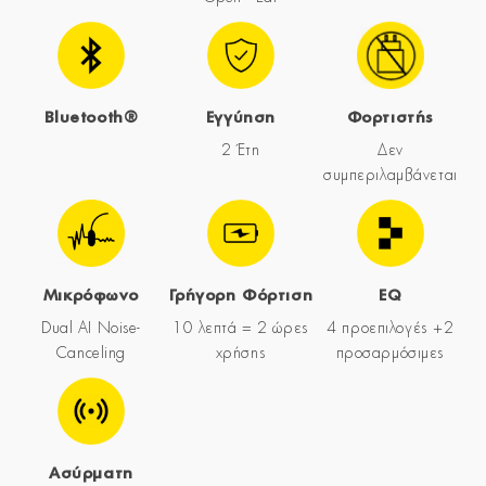
Bluetooth®
Εγγύηση
Φορτιστής
2 Έτη
Δεν
συμπεριλαμβάνεται
Μικρόφωνο
Γρήγορη Φόρτιση
EQ
Dual AI Noise-
10 λεπτά = 2 ώρες
4 προεπιλογές +2
Canceling
χρήσης
προσαρμόσιμες
Ασύρματη