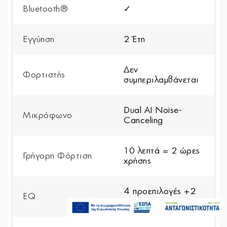
Bluetooth®
✓
Εγγύηση
2 Έτη
Δεν
Φορτιστής
συμπεριλαμβάνεται
Dual AI Noise-
Μικρόφωνο
Canceling
10 λεπτά = 2 ώρες
Γρήγορη Φόρτιση
χρήσης
4 προεπιλογές +2
EQ
199,00€
προσαρμόσιμες
Διαθέσιμο Κατόπιν
Παραγγελίας
Προσθήκη στο καλάθι