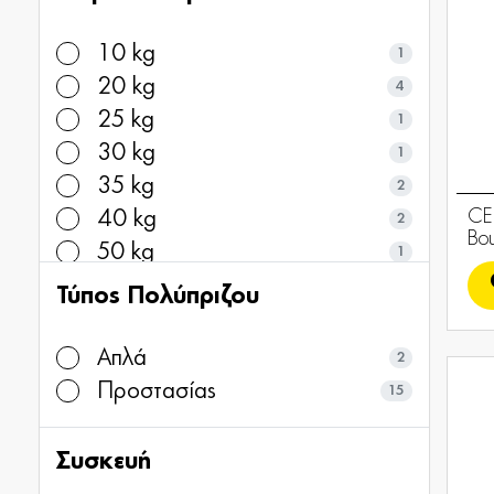
10 kg
1
20 kg
4
25 kg
1
30 kg
1
35 kg
2
CE
40 kg
2
Bo
50 kg
1
Τύπος Πολύπριζου
Απλά
2
Προστασίας
15
Συσκευή