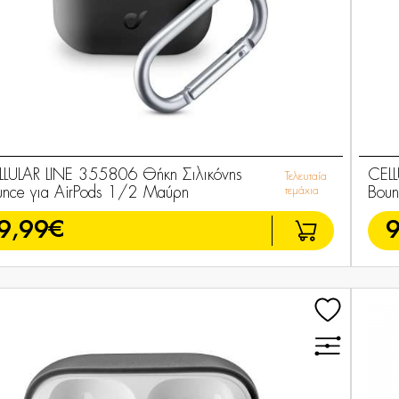
LLULAR LINE 355806 Θήκη Σιλικόνης
CELL
Τελευταία
unce για AirPods 1/2 Μαύρη
τεμάχια
Boun
9,99€
9