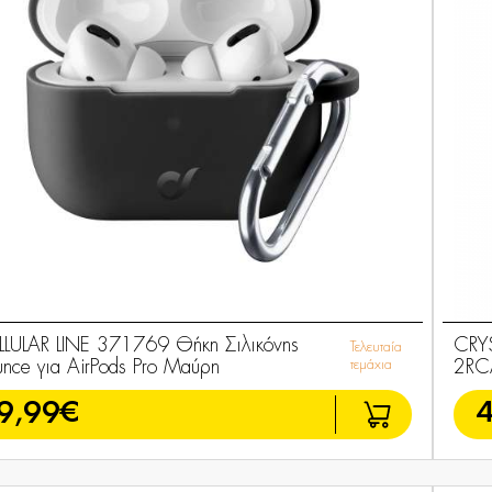
LLULAR LINE 371769 Θήκη Σιλικόνης
CRY
Τελευταία
unce για AirPods Pro Μαύρη
τεμάχια
2RC
9,99€
4