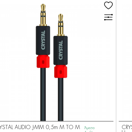
YSTAL AUDIO J-MM 0,5m M TO M
CRY
Άμεσα