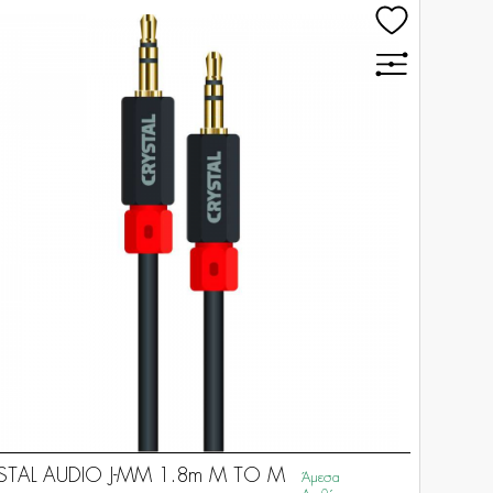
STAL AUDIO J-MM 1.8m M TO M
Άμεσα