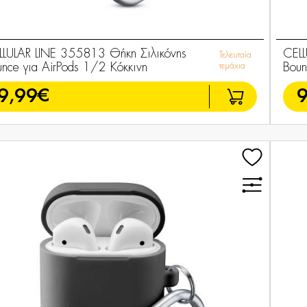
LLULAR LINE 355813 Θήκη Σιλικόνης
CELL
Τελευταία
unce για AirPods 1/2 Κόκκινη
τεμάχια
Boun
9,99€
9