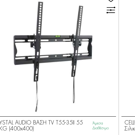
YSTAL AUDIO ΒΑΣΗ TV T55-35II 55
CELL
Άμεσα
KG (400x400)
Διαθέσιμο
Σιλι