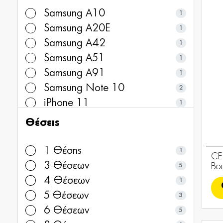
Samsung A10
1
Samsung A20E
1
Samsung A42
1
Samsung A51
1
Samsung A91
1
Samsung Note 10
2
iPhone 11
1
iPhone 12/ 12 Pro
1
Θέσεις
iPhone 12 Pro Max
1
iPhone 14 Pro
1
1 Θέσης
1
CE
iPhone 14 Pro Max
1
3 Θέσεων
Bo
5
iPhone 15 Pro
2
4 Θέσεων
1
iPhone 15 Pro Max
1
5 Θέσεων
3
iPhone 16
1
6 Θέσεων
5
iPhone 16 Pro
1