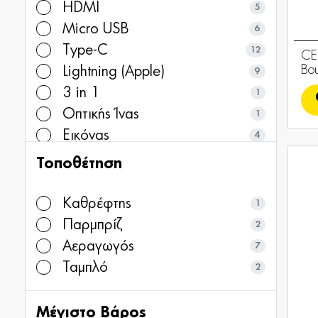
HDMI
5
Micro USB
6
Type-C
12
CE
Bo
Lightning (Apple)
9
3 in 1
1
Οπτικής Ίνας
1
Εικόνας
4
Aux
4
Τοποθέτηση
Καθρέφτης
1
Παρμπρίζ
2
Αεραγωγός
7
Ταμπλό
2
Μέγιστο Βάρος