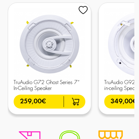
TruAudio G72 Ghost Series 7“
TruAudio G92 G
In-Ceiling Speaker
in-ceiling Speak
259,00€
349,00€