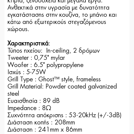
κτίρια, ξενοδοχεία και μεγάλα έργα.
Ανθεκτικά στην υγρασία με δυνατότητα
εγκατάστασης στην κουζίνα, το μπάνιο και
κάτω από εξωτερικούς στεγαζόμενους
χώρους.
Χαρακτηριστικά
:
Τύπος ηχείου: In-ceiling, 2 δρόμων
Τweeter : 0,75" mylar
Woofer : 6.5" polypropylene
Iσχύς : 5-75W
Grill Type : Ghost™ style, frameless
Grill Material: Powder coated galvanized
steel
Eυαισθησία : 89 dB
Impedance : 8Ω
Συχνότητα απόκρισης : 53-20kHz (+/-3dB)
Διάσταση κοπής : 208mm
Διάσταση : 241mm x 86mm