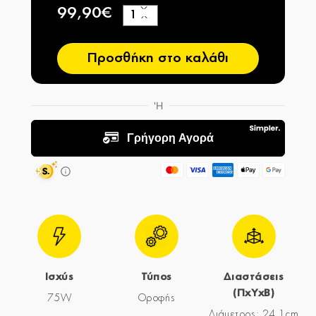
99,90€
+
−
Προσθήκη στο καλάθι
Ισχύς
Τύπος
Διαστάσεις
(ΠxYxΒ)
75W
Οροφής
Διάμετρος: 24,1cm