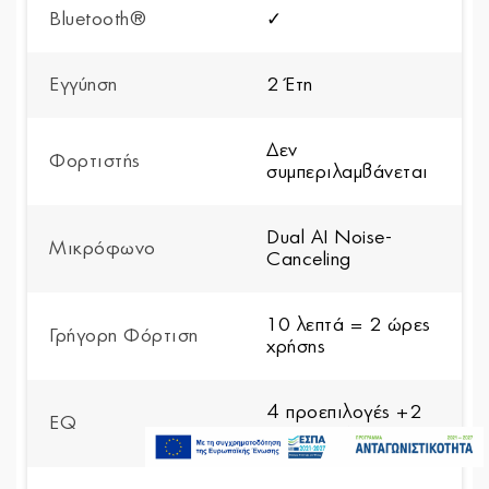
Bluetooth®
✓
Εγγύηση
2 Έτη
Δεν
Φορτιστής
συμπεριλαμβάνεται
Dual AI Noise-
Μικρόφωνο
Canceling
10 λεπτά = 2 ώρες
Γρήγορη Φόρτιση
χρήσης
4 προεπιλογές +2
EQ
199,00€
προσαρμόσιμες
Διαθέσιμο Κατόπιν
Παραγγελίας
Προσθήκη στο καλάθι