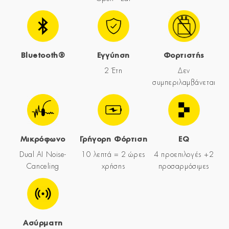
Bluetooth®
Εγγύηση
Φορτιστής
2 Έτη
Δεν
συμπεριλαμβάνεται
Μικρόφωνο
Γρήγορη Φόρτιση
EQ
Dual AI Noise-
10 λεπτά = 2 ώρες
4 προεπιλογές +2
Canceling
χρήσης
προσαρμόσιμες
Ασύρματη