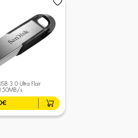
SB 3.0 Ultra Flair
150MB/s
0€