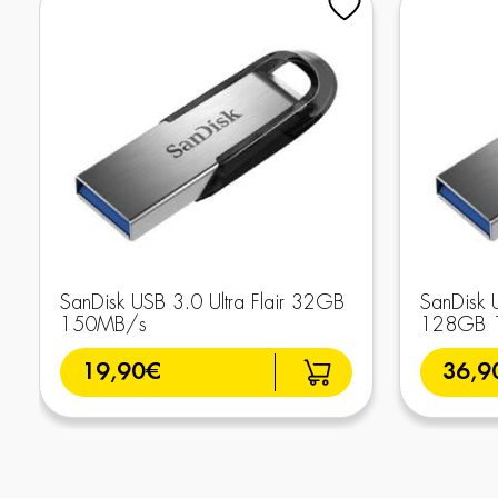
SanDisk USB 3.0 Ultra Flair 32GB
SanDisk U
150MB/s
128GB 
19,90€
36,9