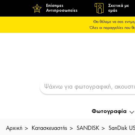
Επίσημες
Σχετικά με
Αντιπροσωπείες
εμάς
Θα θέλαμε να σας ενημε
Όλες οι παραγγελίες που 
Φωτογραφία
Αρχική
Κατασκευαστής
SANDISK
SanDisk U