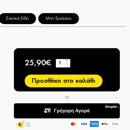
Σχετικά Είδη
Μην ξεχάσεις
25,90€
+
−
Προσθήκη στο καλάθι