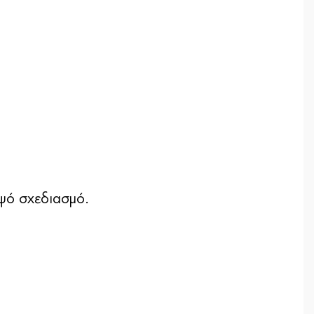
μψό σχεδιασμό.