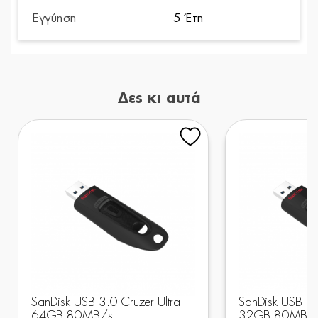
Εγγύηση
5 Έτη
Δες κι αυτά
SanDisk USB 3.0 Cruzer Ultra
SanDisk USB 3.
64GB 80MB/s
32GB 80MB/