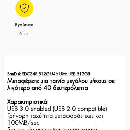
Εγγύηση
5 Έτη
SanDisk SDCZ48-512G-U46 Ultra USB 512GB
Μεταφέρετε μια ταινία μεγάλου μήκους σε
λιγότερο από 40 δευτερόλεπτα
Χαρακτηριστικά
:
USB 3.0 enabled (USB 2.0 compatible)
Γρήγορη ταχύτητα μεταφοράς εως και
100ΜΒ/sec
Secure file encryption και password