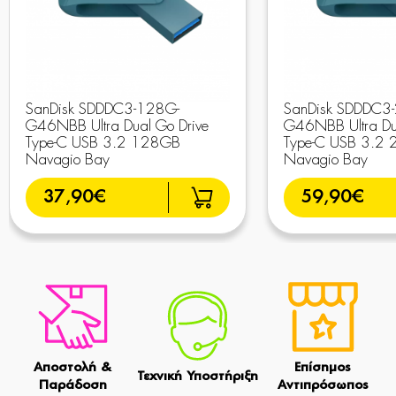
SanDisk SDDDC3-128G-
SanDisk SDDDC3
G46NBB Ultra Dual Go Drive
G46NBB Ultra Du
Type-C USB 3.2 128GB
Type-C USB 3.2
Navagio Bay
Navagio Bay
37,90€
59,90€
Αποστολή &
Επίσημος
Τεχνική Υποστήριξη
Παράδοση
Αντιπρόσωπος