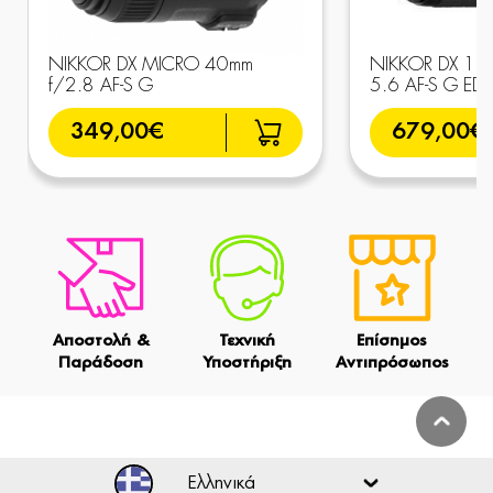
NIKKOR DX MICRO 40mm
NIKKOR DX 18-
f/2.8 AF-S G
5.6 AF-S G ED 
349,00€
679,00€
Αποστολή &
Τεχνική
Επίσημος
Παράδοση
Υποστήριξη
Αντιπρόσωπος
Ελληνικά