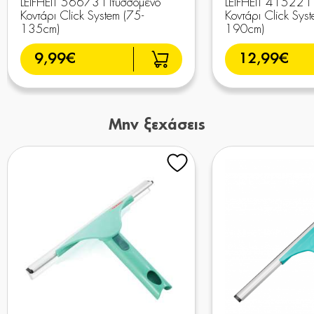
LEIFHEIT 56673 Πτυσσόμενο
LEIFHEIT 41522 
Κοντάρι Click System (75-
Κοντάρι Click Sys
135cm)
190cm)
9,99€
12,99€
Μην ξεχάσεις