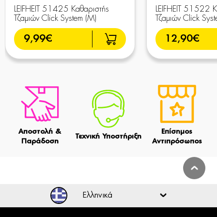
LEIFHEIT 51425 Καθαριστής
LEIFHEIT 51522 Κ
Τζαμιών Click System (Μ)
Τζαμιών Click Syst
9,99€
12,90€
Αποστολή &
Επίσημος
Τεχνική Υποστήριξη
Παράδοση
Αντιπρόσωπος
Ελληνικά