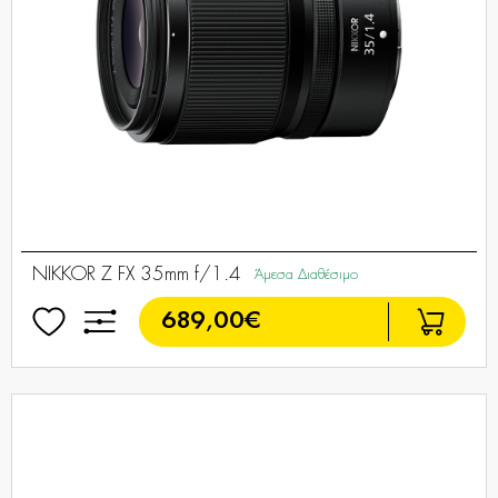
NIKKOR Z FX 35mm f/1.4
Άμεσα Διαθέσιμο
689,00€